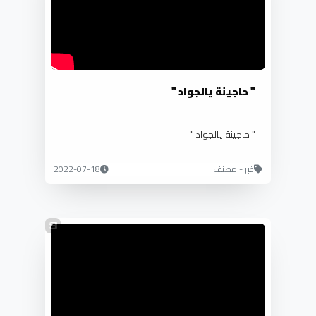
" حاجينة يالجواد "
" حاجينة يالجواد "
غير - مصنف
2022-07-18