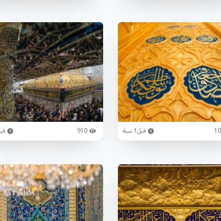
10
قبل1 سنة
910
قبل1 