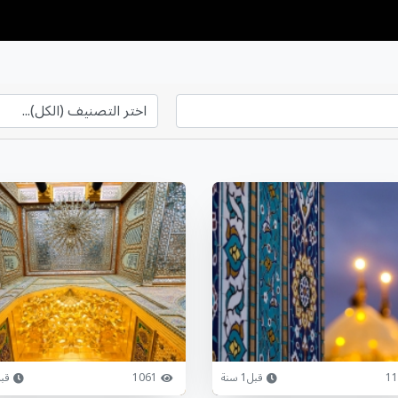
11
قبل1 سنة
1061
قبل1 