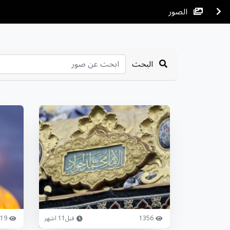
الصور
البحث
1356
قبل11 اشهر
19