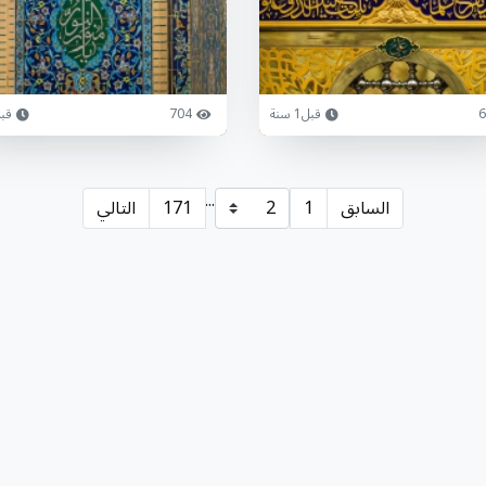
6
قبل1 سنة
704
قبل1 
...
السابق
1
171
التالي