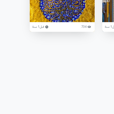
سنة
734
قبل1 سنة