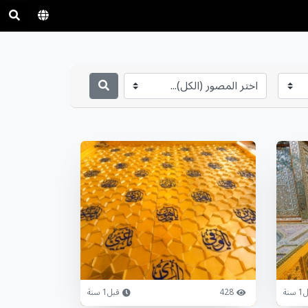
سنة
428
قبل1 سنة