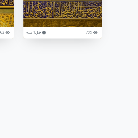
799
قبل1 سنة
62