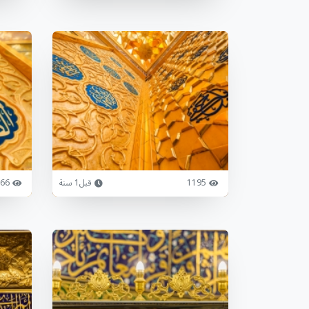
1195
قبل1 سنة
66