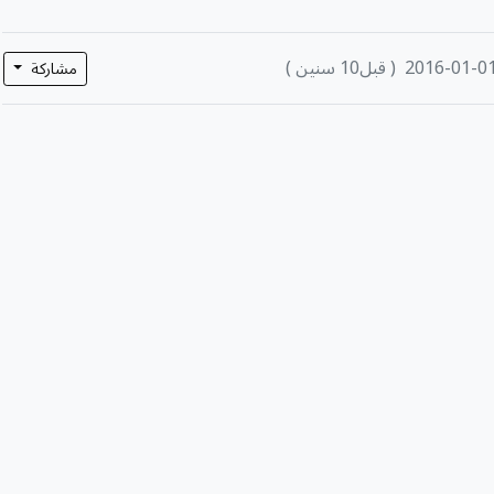
2016-01-0
( قبل10 سنين )
مشاركة